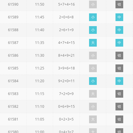
61590
11:50
5+7+4=16
小
错
61589
11:45
2+0+6=8
小
中
61588
11:40
2+6+1=9
小
中
61587
11:35
4+7+4=15
大
中
61586
11:30
8+4+9=21
小
错
61585
11:25
3+9+6=18
小
错
61584
11:20
9+2+0=11
小
中
61583
11:15
7+2+0=9
大
错
61582
11:10
0+6+9=15
小
错
61581
11:05
0+2+3=5
大
错
61580
11:00
0+4+3=7
大
错