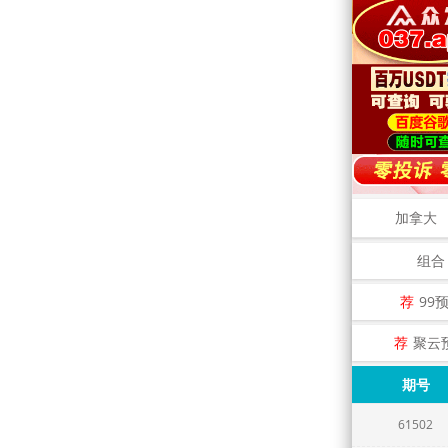
加拿大
组合
荐
99
荐
聚云
期号
61502