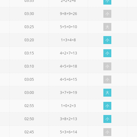
03:35
2+2+2=6
小
03:30
9+8+9=26
小
03:25
5+5+0=10
大
03:20
1+3+4=8
小
03:15
4+2+7=13
小
03:10
4+5+9=18
小
03:05
4+5+6=15
小
03:00
3+7+9=19
大
02:55
1+0+2=3
小
02:50
3+8+2=13
小
02:45
5+3+6=14
小