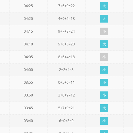
04:25
7+6+9=22
大
04:20
4+9+5=18
大
04:15
9+7+8=24
小
04:10
9+6+5=20
大
04:05
8+6+4=18
小
04:00
2+2+4=8
小
03:55
0+5+6=11
小
03:50
3+0+9=12
小
03:45
5+7+9=21
大
03:40
6+0+3=9
小