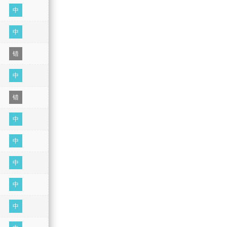
中
中
错
中
错
中
中
中
中
中