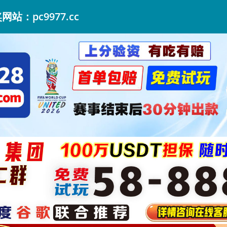
站：pc9977.cc