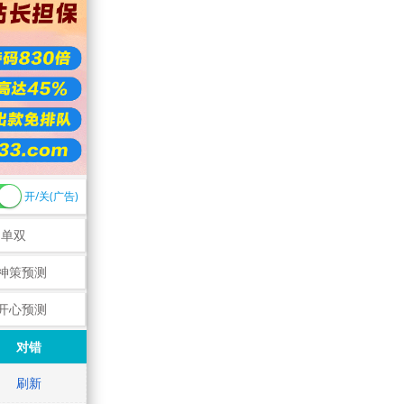
开/关(广告)
单双
神策预测
开心预测
对错
刷新