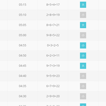
05:15
8+5+4=17
大
05:10
2+8+9=19
小
05:05
8+6+7=21
大
05:00
9+8+5=22
小
04:55
0+3+2=5
小
04:50
6+2+3=11
小
04:45
9+7+3=19
大
04:40
9+5+9=23
小
04:35
6+7+9=22
小
04:30
2+9+9=20
小