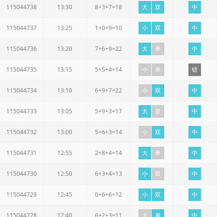
115044738
13:30
8+3+7=18
大
双
中
115044737
13:25
1+0+9=10
小
双
中
115044736
13:20
7+6+9=22
大
单
中
115044735
13:15
5+5+4=14
小
单
错
115044734
13:10
6+9+7=22
小
双
中
115044733
13:05
5+9+3=17
大
双
中
115044732
13:00
5+6+3=14
小
双
中
115044731
12:55
2+8+4=14
大
单
中
115044730
12:50
6+3+4=13
小
双
中
115044729
12:45
0+6+6=12
小
双
中
115044728
12:40
6+2+3=11
大
单
中