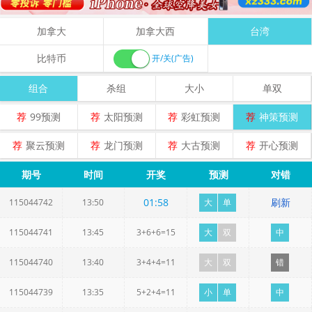
加拿大
加拿大西
台湾
比特币
开/关(广告)
组合
杀组
大小
单双
荐
99预测
荐
太阳预测
荐
彩虹预测
荐
神策预测
荐
聚云预测
荐
龙门预测
荐
大古预测
荐
开心预测
期号
时间
开奖
预测
对错
01
:
58
刷新
115044742
13:50
大
单
115044741
13:45
3+6+6=15
大
双
中
115044740
13:40
3+4+4=11
大
双
错
115044739
13:35
5+2+4=11
小
单
中