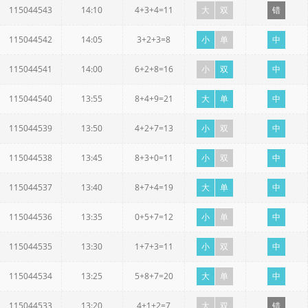
115044543
14:10
4+3+4=11
大
双
错
115044542
14:05
3+2+3=8
小
单
中
115044541
14:00
6+2+8=16
小
双
中
115044540
13:55
8+4+9=21
大
单
中
115044539
13:50
4+2+7=13
小
双
中
115044538
13:45
8+3+0=11
小
双
中
115044537
13:40
8+7+4=19
大
单
中
115044536
13:35
0+5+7=12
小
单
中
115044535
13:30
1+7+3=11
小
双
中
115044534
13:25
5+8+7=20
大
单
中
115044533
13:20
4+1+2=7
大
双
错