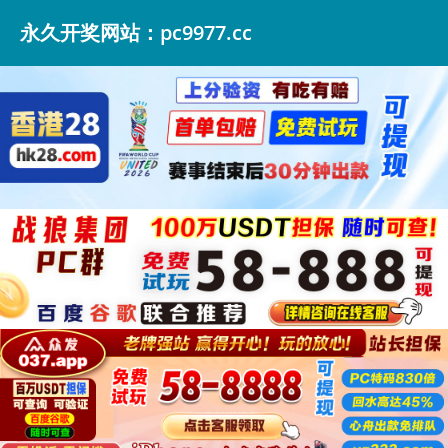
永久开奖网站：pc9977.cc