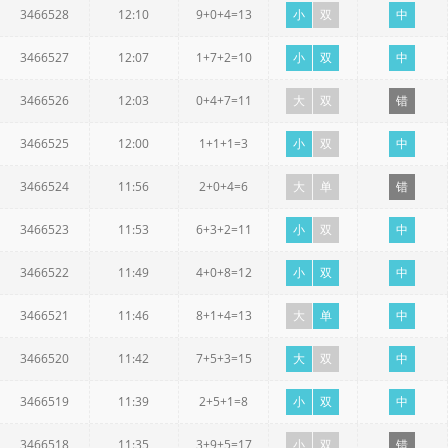
3466528
12:10
9+0+4=13
小
双
中
3466527
12:07
1+7+2=10
小
双
中
3466526
12:03
0+4+7=11
大
双
错
3466525
12:00
1+1+1=3
小
双
中
3466524
11:56
2+0+4=6
大
单
错
3466523
11:53
6+3+2=11
小
双
中
3466522
11:49
4+0+8=12
小
双
中
3466521
11:46
8+1+4=13
大
单
中
3466520
11:42
7+5+3=15
大
双
中
3466519
11:39
2+5+1=8
小
双
中
3466518
11:35
3+9+5=17
小
双
错